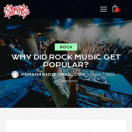
0
ROCK
WHY DID ROCK MUSIC GET
POPULAR?
April 7, 2022
HEMAN4810@GMAIL.COM
0
Comments