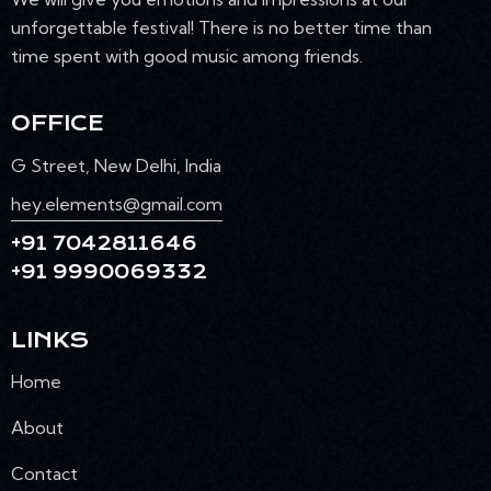
unforgettable festival! There is no better time than
time spent with good music among friends.
OFFICE
G Street, New Delhi, India
hey.elements@gmail.com
+91 7042811646
+91 9990069332
LINKS
Home
About
Contact